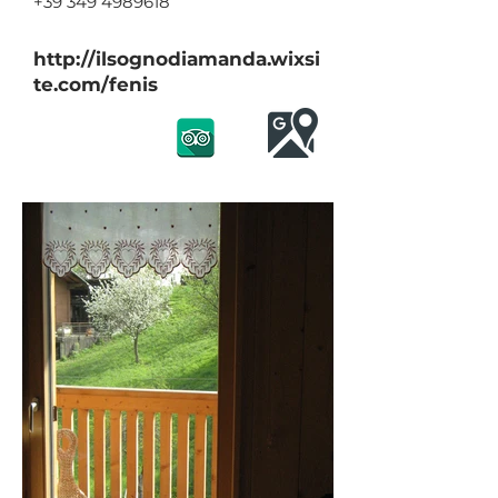
+39 349 4989618
http://ilsognodiamanda.wixsi
te.com/fenis