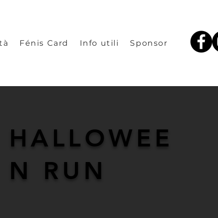
tà
Fénis Card
Info utili
Sponsor
HALLOWEE
N RUN